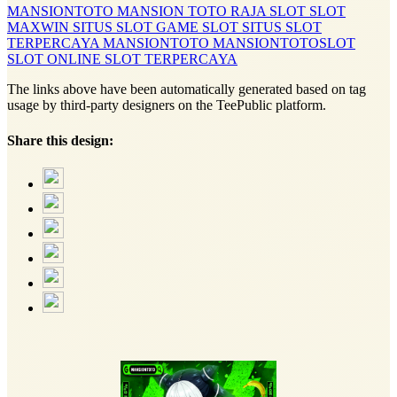
MANSIONTOTO
MANSION TOTO
RAJA SLOT
SLOT
MAXWIN
SITUS SLOT
GAME SLOT
SITUS SLOT
TERPERCAYA
MANSIONTOTO
MANSIONTOTOSLOT
SLOT ONLINE
SLOT TERPERCAYA
The links above have been automatically generated based on tag
usage by third-party designers on the TeePublic platform.
Share this design: