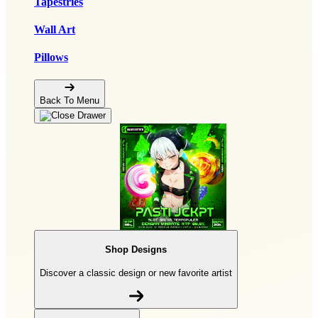
Tapestries
Wall Art
Pillows
Back To Menu
Shop Designs
Discover a classic design or new favorite artist