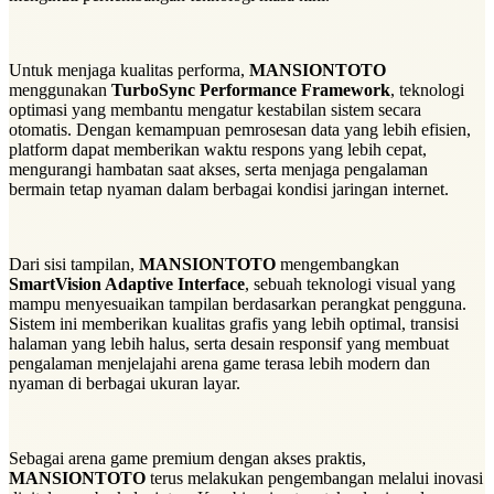
Untuk menjaga kualitas performa,
MANSIONTOTO
menggunakan
TurboSync Performance Framework
, teknologi
optimasi yang membantu mengatur kestabilan sistem secara
otomatis. Dengan kemampuan pemrosesan data yang lebih efisien,
platform dapat memberikan waktu respons yang lebih cepat,
mengurangi hambatan saat akses, serta menjaga pengalaman
bermain tetap nyaman dalam berbagai kondisi jaringan internet.
Dari sisi tampilan,
MANSIONTOTO
mengembangkan
SmartVision Adaptive Interface
, sebuah teknologi visual yang
mampu menyesuaikan tampilan berdasarkan perangkat pengguna.
Sistem ini memberikan kualitas grafis yang lebih optimal, transisi
halaman yang lebih halus, serta desain responsif yang membuat
pengalaman menjelajahi arena game terasa lebih modern dan
nyaman di berbagai ukuran layar.
Sebagai arena game premium dengan akses praktis,
MANSIONTOTO
terus melakukan pengembangan melalui inovasi