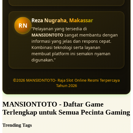
Reza Nugraha, Makassar
RN
“Pelayanan yang tersedia di
MANSIONTOTO
sangat membantu dengan
informasi yang jelas dan respons cepat.
Kombinasi teknologi serta layanan
membuat platform ini semakin nyaman
digunakan.”
©2026 MANSIONTOTO- Raja Slot Online Resmi Terpercaya
Tahun 2026
MANSIONTOTO - Daftar Game
Terlengkap untuk Semua Pecinta Gaming
Trending Tags